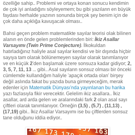
özelliğe sahip.. Problemi ve ortaya konan sonucu kendimin
de çok iyi anladığını söyleyemem; bu gibi yazıların en büyük
faydası herhalde yazının sonunda birçok şey benim için de
çok daha açıklığa kavuşacak olması..
Bahsi geçen problem matematikte sayılar teorisi olak bilinen
alanın en önde gelen problemlerinden biri:
İkiz Asallar
Varsayımı (Twin Prime Conjecture)
. İlkokuldan
hatırladığınız haliyle asal sayılar kendisi ve bir dışında hiçbir
sayıya tam olarak bölünemeyen sayılar olarak tanımlanıyor
ve en küçük
2
'den başlamak üzere sonsuza kadar gidiyor;
2,
3, 5, 7, 11, 13
... gibi.. Asal sayıların sonsuz olması bir önceki
cümlemde kullandığım haliyle 'apaçık ortada olan' birşey
değil aslında fakat bu yazıda buna girmeyeceğim, merak
edenler için
Matematik Dünyası'nda yayınlanan bu harika
yazı fazlasıyla fikir verecektir. Gelelim ikiz asallara.. İkiz
asallar, ard arda gelen ve aralarındaki fark
2
olan asal sayı
çiftleri olarak tanımlanıyor. Örneğin
(3,5) , (5,7) , (11,13) ,
(17,19)
gibi.. İkiz Asallar Varsayımı ise bu çiftlerden sonsuz
tane olduğunu iddia ediyor..