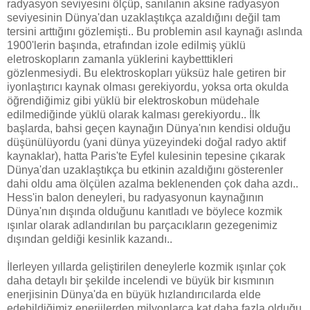
radyasyon seviyesini ölçüp, sanılanın aksine radyasyon
seviyesinin Dünya'dan uzaklaştıkça azaldığını değil tam
tersini arttığını gözlemişti.. Bu problemin asıl kaynağı aslında
1900'lerin başında, etrafından izole edilmiş yüklü
eletroskopların zamanla yüklerini kaybetttikleri
gözlenmesiydi. Bu elektroskopları yüksüz hale getiren bir
iyonlaştırıcı kaynak olması gerekiyordu, yoksa orta okulda
öğrendiğimiz gibi yüklü bir elektroskobun müdehale
edilmediğinde yüklü olarak kalması gerekiyordu.. İlk
başlarda, bahsi geçen kaynağın Dünya'nın kendisi olduğu
düşünülüyordu (yani dünya yüzeyindeki doğal radyo aktif
kaynaklar), hatta Paris'te Eyfel kulesinin tepesine çıkarak
Dünya'dan uzaklaştıkça bu etkinin azaldığını gösterenler
dahi oldu ama ölçülen azalma beklenenden çok daha azdı..
Hess'in balon deneyleri, bu radyasyonun kaynağının
Dünya'nın dışında olduğunu kanıtladı ve böylece kozmik
ışınlar olarak adlandırılan bu parçacıkların gezegenimiz
dışından geldiği kesinlik kazandı..
İlerleyen yıllarda geliştirilen deneylerle kozmik ışınlar çok
daha detaylı bir şekilde incelendi ve büyük bir kısmının
enerjisinin Dünya'da en büyük hızlandırıcılarda elde
edebildiğimiz enerjilerden milyonlarca kat daha fazla olduğu