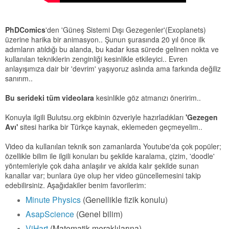
PhDComics
'den 'Güneş Sistemi Dışı Gezegenler'(Exoplanets)
üzerine harika bir animasyon.. Şunun şurasında 20 yıl önce ilk
adımların atıldığı bu alanda, bu kadar kısa sürede gelinen nokta ve
kullanılan tekniklerin zenginliği kesinlikle etkileyici.. Evren
anlayışımıza dair bir 'devrim' yaşıyoruz aslında ama farkında değiliz
sanırım..
Bu serideki tüm videolara
kesinlikle göz atmanızı öneririm..
Konuyla ilgili Bulutsu.org ekibinin özveriyle hazırladıkları
'Gezegen
Avı'
sitesi harika bir Türkçe kaynak, eklemeden geçmeyelim..
Video da kullanılan teknik son zamanlarda Youtube'da çok popüler;
özellikle bilim ile ilgili konuları bu şekilde karalama, çizim, 'doodle'
yöntemleriyle çok daha anlaşılır ve akılda kalır şekilde sunan
kanallar var; bunlara üye olup her video güncellemesini takip
edebilirsiniz. Aşağıdakiler benim favorilerim:
Minute Physics
(Genellikle fizik konulu)
AsapScience
(Genel bilim)
ViHart
(Matematik meraklılarına)