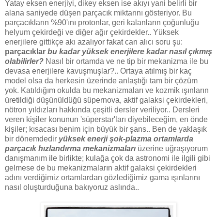
Yatay eksen enerjiyi, dikey eksen ise akıyı yani belirli bir
alana saniyede düşen parçacık miktarını gösteriyor. Bu
parçacıkların %90'ını protonlar, geri kalanların çoğunluğu
helyum çekirdeği ve diğer ağır çekirdekler.. Yüksek
enerjilere gittikçe akı azalıyor fakat can alıcı soru şu:
parçacıklar
bu kadar yüksek enerjilere kadar nasıl çıkmış
olabilirler?
Nasıl bir ortamda ve ne tip bir mekanizma ile bu
devasa enerjilere kavuşmuşlar?.. Ortaya atılmış bir kaç
model olsa da herkesin üzerinde anlaştığı tam bir çözüm
yok. Katıldığım okulda bu mekanizmaları ve kozmik ışınların
üretildiği düşünüldüğü süpernova, aktif galaksi çekirdekleri,
nötron yıldızları hakkında çeşitli dersler veriliyor.. Dersleri
veren kişiler konunun 'süperstar'ları diyebileceğim, en önde
kişiler; kısacası benim için büyük bir şans.. Ben de yaklaşık
bir dönemdedir
yüksek enerji şok-plazma ortamlarda
parçacık hızlandırma mekanizmaları
üzerine uğraşıyorum
danışmanım ile birlikte; kulağa çok da astronomi ile ilgili gibi
gelmese de bu mekanizmaların aktif galaksi çekirdekleri
adını verdiğimiz ortamlardan gözlediğimiz gama ışınlarını
nasıl oluşturduğuna bakıyoruz aslında..