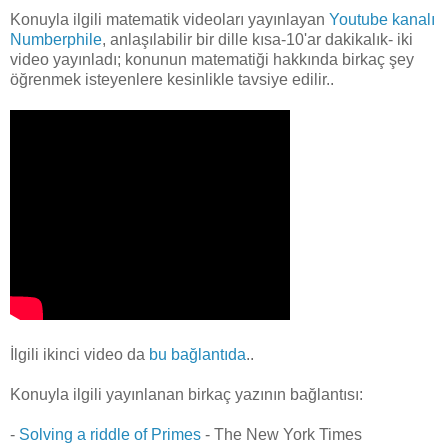
Konuyla ilgili matematik videoları yayınlayan
Youtube kanalı
Numberphile
, anlaşılabilir bir dille kısa-10'ar dakikalık- iki
video yayınladı; konunun matematiği hakkında birkaç şey
öğrenmek isteyenlere kesinlikle tavsiye edilir..
İlgili ikinci video da
bu bağlantıda
..
Konuyla ilgili yayınlanan birkaç yazının bağlantısı:
-
Solving a riddle of Primes
- The New York Times