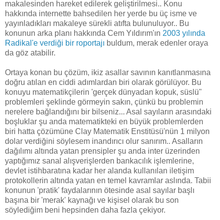
makalesinden hareket edilerek geliştirilmesi.. Konu
hakkında internette bahsedilen her yerde bu üç isme ve
yayınladıkları makaleye sürekli atıfta bulunuluyor.. Bu
konunun arka planı hakkında Cem Yıldırım'ın
2003 yılında
Radikal'e verdiği bir roportajı
buldum, merak edenler oraya
da göz atabilir.
Ortaya konan bu çözüm, ikiz asallar savının kanıtlanmasına
doğru atılan en ciddi adımlardan biri olarak görülüyor. Bu
konuyu matematikçilerin 'gerçek dünyadan kopuk, süslü"
problemleri şeklinde görmeyin sakın, çünkü bu problemin
nerelere bağlandığını bir bilseniz... Asal sayıların arasındaki
boşluklar şu anda matematikteki en büyük problemlerden
biri hatta çözümüne Clay Matematik Enstitüsü'nün 1 milyon
dolar verdiğini söylesem inandırıcı olur sanırım.. Asalların
dağılımı altında yatan prensipler şu anda inter üzerinden
yaptığımız sanal alışverişlerden bankacılık işlemlerine,
devlet istihbaratına kadar her alanda kullanılan iletişim
protokollerin altında yatan en temel kavramlar aslında. Tabii
konunun 'pratik' faydalarının ötesinde asal sayılar başlı
başına bir 'merak' kaynağı ve kişisel olarak bu son
söylediğim beni hepsinden daha fazla çekiyor.