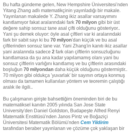
Bu hafta gündeme gelen, New Hempshire Üniversitesi'nden
Yitang Zhang adlı matematikçinin yayınladığı bir makale.
Yayınlanan makalede Y. Zhang ikiz asallar varsayımını
kanıtlamıyor fakat aralarındaki fark
70 milyon
gibi bir üst
değere sahip sonsuz tane asal çifti olduğunu gösteriyor..
Yani şu demek oluyor: öyle asal çiftleri var ki aralarındaki
fark bir sabit sayı ki bu
70 milyon
'dan küçük ve bu asal
çiftlerinden sonsuz tane var. Yani Zhang'in kanıtı ikiz asallar
yani aralarında sadece
2
fark olan çiftlerin sonsuzluğunu
kanıtlamasa da şu ana kadar yapılamamış olanı yani bu
sonsuz çiftlerin varlığını kanıtlamış ve bu çiftlerin arasındaki
boşluğun
70 milyondan
daha küçük olduğunu göstermiştir..
70 milyon gibi oldukça 'yuvarlak' bir sayının ortaya konmuş
olması da tamamen kullanılan yöntem ve teoremin çalıştığı
aralık ile ilgili..
Bu çalışmanın girişte bahsettiğim öneminden biri de bu
matematiksel kanıtın 2005 yılında San Jose State
University'den Daniel Goldston, Budapeşte Alfred Renyi
Matematik Enstitüsü'nden Janos Pintz ve Boğaziçi
Üniversitesi Matematik Bölümü'nden
Cem Yildirim
tarafından beraber yayınlanan ve çözüme çok yaklaşan bir