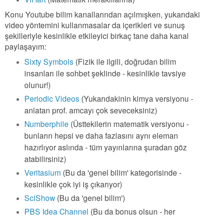
Konu Youtube bilim kanallarından açılmışken, yukarıdaki
video yöntemini kullanmasalar da içerikleri ve sunuş
şekilleriyle kesinlikle etkileyici birkaç tane daha kanal
paylaşayım:
Sixty Symbols
(Fizik ile ilgili, doğrudan bilim
insanları ile sohbet şeklinde - kesinlikle tavsiye
olunur!)
Periodic Videos
(Yukarıdakinin kimya versiyonu -
anlatan prof. amcayı çok seveceksiniz)
Numberphile
(Üsttekilerin matematik versiyonu -
bunların hepsi ve daha fazlasını aynı eleman
hazırlıyor aslında - tüm yayınlarına şuradan göz
atabilirsiniz)
Veritasium
(Bu da 'genel bilim' kategorisinde -
kesinlikle çok iyi iş çıkarıyor)
SciShow
(Bu da 'genel bilim')
PBS Idea Channel
(Bu da bonus olsun - her