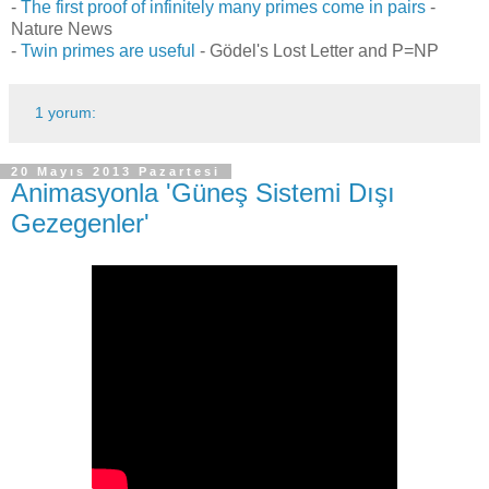
-
The first proof of infinitely many primes come in pairs
-
Nature News
-
Twin primes are useful
- Gödel's Lost Letter and P=NP
1 yorum:
20 Mayıs 2013 Pazartesi
Animasyonla 'Güneş Sistemi Dışı
Gezegenler'