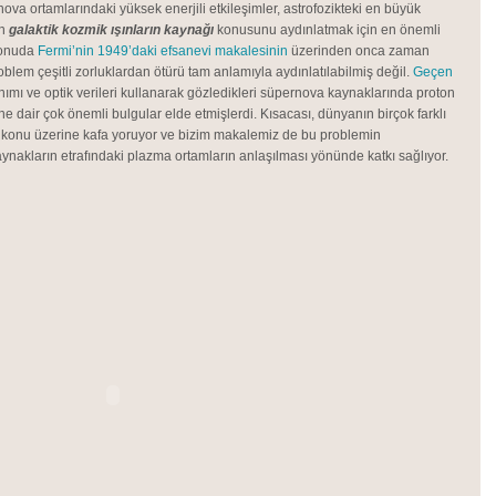
ova ortamlarındaki yüksek enerjili etkileşimler, astrofozikteki en büyük
an
galaktik
kozmik ışınların kaynağı
konusunu aydınlatmak için en önemli
 konuda
Fermi’nin 1949’daki efsanevi makalesinin
üzerinden onca zaman
em çeşitli zorluklardan ötürü tam anlamıyla aydınlatılabilmiş değil.
Geçen
ınımı ve optik verileri kullanarak gözledikleri süpernova kaynaklarında proton
ne dair çok önemli bulgular elde etmişlerdi. Kısacası, dünyanın birçok farklı
u konu üzerine kafa yoruyor ve bizim makalemiz de bu problemin
aynakların etrafındaki plazma ortamların anlaşılması yönünde katkı sağlıyor.