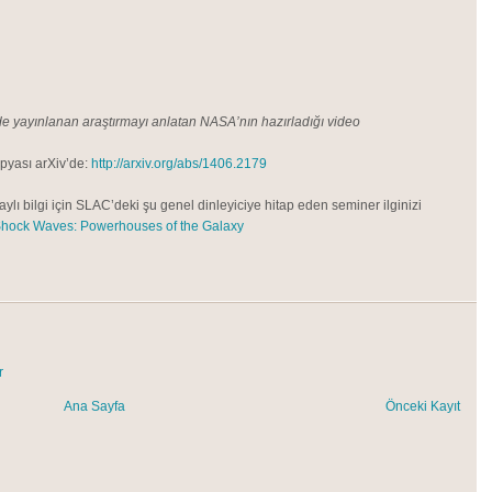
e yayınlanan araştırmayı anlatan NASA’nın hazırladığı video
pyası arXiv’de:
http://arxiv.org/abs/1406.2179
aylı bilgi için SLAC’deki şu genel dinleyiciye hitap eden seminer ilginizi
hock Waves: Powerhouses of the Galaxy
r
Ana Sayfa
Önceki Kayıt