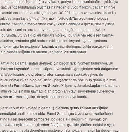
r; bu maddeler dışarı doğru yayılarak, geriye kalan cismin(nötron yıldızı ya
a gaz ve toz bulutlarının oluşmasına neden oluyor. Yıldızın, patlamanın ve
alıntıların tipi de farklılık gösteriyor. 3C 391 süpernova kalıntısı, farklı tip
jik özelliğini taşıdığından
"karma-morfolojik"(mixed-morphology)
leniyor. Kalıntının merkezinde çok yüksek sıcaklıktaki gaz X-ışını tayfında
nin dış kısımları ancak radyo dalgalarında gözlenebilen bir kabuk
 durumda. 3C 391 gibi etrafındaki molekül bulutlarıyla etkileşen karma-
lıntıları, protonlar gibi hadron etkileşimleri kaynaklı gama ışınlarını
ynaklar; zira bu gözlemler
kozmik ışınlar
dediğimiz yüklü parçacıkların
a hızlandırıldığının en önemli kanıtlarını oluşturuyorlar.
rtamlarında gama ışınları üretmek için birçok farklı yöntem bulunuyor. Bu
‘hadron kaynaklı’
süreçte, süpernova kalıntısı genişlerken
şok dalgasının
larla etkileşmesiyle
proton-proton
çarpışmaları gerçekleşiyor. Bu
onucu ortaya çıkan
pion
adlı ikincil parçacıklar da bozunup gama ışınımını
çalışmada
Fermi Gama Işını ve Suzaku X-Işını uydu teleskoplarından
alınan
ınımın ve bu ışınımın kaynağı olan protonların tayfı modellenip süpernova
azma ortamın
koşulları detaylı analizlerle ortaya kondu.
vazi’ katkım ise kaynağın
gama ışınlarında geniş zaman ölçeğinde
rmediğini analiz etmek oldu. Fermi Gama Işını Uydusunun verilerilerini
afındaki bir derecelik çembersel bölgede akı değişimini, kaynak için
rdi alarak aylık olarak çıkardım. Aşağıdaki grafikte görülen noktalar aylık
arak ortalanmış akı değerlerini gösteriyor. Bu noktaların sabit bir değer(mavi