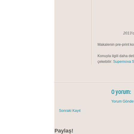
2013’d
Makalenin pre-print ko
Konuyla ilgili daha det
çekebilir:
Supernova S
0 yorum:
Yorum Gönde
Sonraki Kayıt
Paylaş!