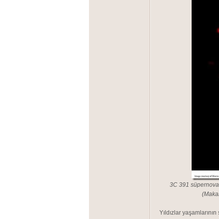
3C 391 süpernova 
(Makal
Yıldızlar yaşamlarının 