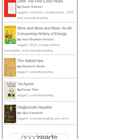
Debt: The First 5,000 Years
by
David Graeber
tagged: nonfiction, socialscience, 2025,
and currently-reading
More and More and More: An All-
Consuming History of Energy
by
Jean-Baptiste Fressoz
tagged: 2025, energy, history,
renewables, and currently-reading
The Naked Ape
by
Desmond Morris
tagged: currently-reading
Yol Ayrımı
by
Kemal Tahir
tagged: currently-reading
Olağanüstü Hayaller
by
Uğur Karabürk
tagged: currently-reading and verne