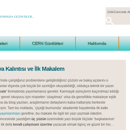
YISINDA GEZINTILER...
eleri
CERN Günlükleri
Hakkımda
a Kalıntısı ve İlk Makalem
nde çalıştığınız problemlere geliştirdiğiniz çözüm ve bakış açılarını o
lar dışında çok küçük bir azınlığın okuyabildiği, oldukça teknik bir yazın
kale’
formatında yayınlamanız gerekir. Karmaşık süreçlerin kaçınılmaz kıldığı
 genel okuyucu için nispeten ‘ulaşılmaz’ olsa da genellikle makaleye eşlik
a da blog yazıları, araştırmanın detaylarını kaba hatlarıyla herkesle
lıyor. Tam bu noktada, ‘çiçeği burnunda’ akademik hayatımda ilk katkı
yayınlanması
şerefine, bu makale ile ilgili bir yazı yazmak istedim.
öncesinde yazdığım
üç yüzün
üzerindeki yazı büyük ölçüde ‘başkalarının’
 ilk defa
kendi çalışmam üzerine
yazacak olmak ilginç ve güzel bir his…