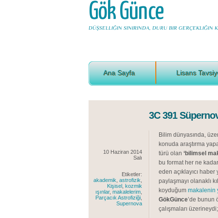
Gök Günce
DÜŞSELLIĞIN SINIRINDA, DURU BIR GERÇEKLIĞIN KI
Ana Sayfa
Lisans Tavsiy
3C 391 Süpernov
Bilim dünyasında, üzeri
konuda araştırma yapan
10 Haziran 2014
türü olan
‘bilimsel ma
Salı
bu format her ne kadar
eden açıklayıcı haber y
Etiketler:
akademik
,
astrofizik
,
paylaşmayı olanaklı kı
Kişisel
,
kozmik
koyduğum
makalenin 
ışınlar
,
makalelerim
,
Parçacık Astrofiziği
,
GökGünce
’de bunun 
Supernova
çalışmaları üzerineydi;