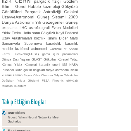
fizik
CERN
parçacık fiziği
Gözlem
Bilim - Genel
Hubble
kozmoloji
Gökyüzü
Gönüllüleri
Parçacık Astrofiziği
Galaksi
UzayveAstronomi
Güneş Sistemi
2009
Dünya Astronomi Yılı
Gezegenler
Güneş
exoplanet
LHC
astrofotografi
Evren Modelleri
Yıldız Evrimi
Hafta sonu Gökyüzü Keyfi
Podcast
Uzay Araştırmaları
kozmik ışınım
Diğer
Mars
Samanyolu
Supernova
karadelik
karanlık
madde
kızılötesi astronomi
Carnival of Space
Fermi Teleskobu(FGST)
gama ışını patlamaları
Dünya Dışı Yaşam
GLAST
Gökbilim
Küresel Yıldız
Kümesi
Yıldız Kümeleri
karanlık enerji
ISS
NASA
Pulsarlar
kütle çekim dalgaları
radyo astronomi
sicim
kuramı
zaman
Beyaz Cüce
Chandra X-Işını Teleskobu
Değişken Yıldız Gözlemi
FEZA
Phoenix
gökyüzü
taraması
kuantum
Takip Ettiğim Bloglar
astrobites
Guest: When Neural Networks Meet
Subhalos