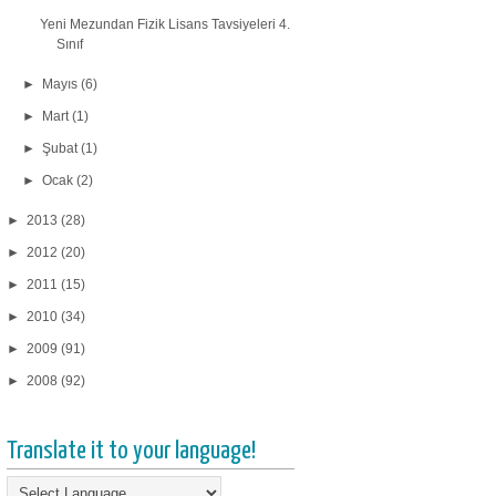
Yeni Mezundan Fizik Lisans Tavsiyeleri 4.
Sınıf
►
Mayıs
(6)
►
Mart
(1)
►
Şubat
(1)
►
Ocak
(2)
►
2013
(28)
►
2012
(20)
►
2011
(15)
►
2010
(34)
►
2009
(91)
►
2008
(92)
Translate it to your language!