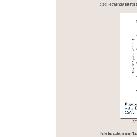
çizgi) etrafında
istatis
3C 
Peki bu çalışmanın
‘bü