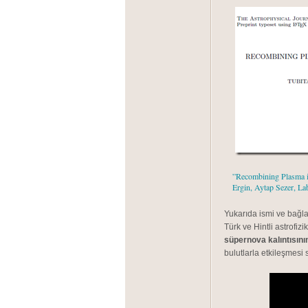
”Recombining Plasma 
Ergin, Aytap Sezer, La
Yukarıda ismi ve bağla
Türk ve Hintli astrofiz
süpernova kalıntısını
bulutlarla etkileşmesi