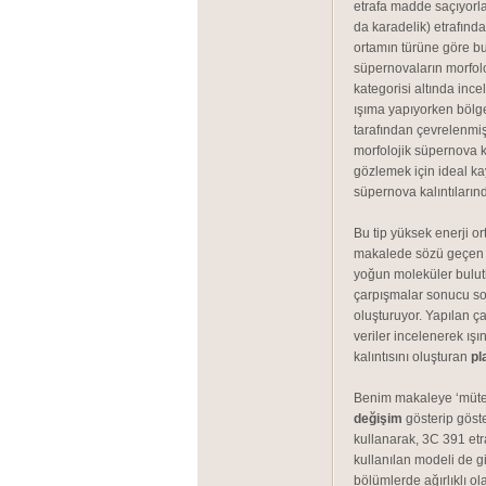
etrafa madde saçıyorla
da karadelik) etrafınd
ortamın türüne göre bu k
süpernovaların morfolo
kategorisi altında ince
ışıma yapıyorken bölge
tarafından çevrelenmiş
morfolojik süpernova ka
gözlemek için ideal ka
süpernova kalıntılarınd
Bu tip yüksek enerji o
makalede sözü geçen
yoğun moleküler bulut
çarpışmalar sonucu s
oluşturuyor. Yapılan 
veriler incelenerek ış
kalıntısını oluşturan
pl
Benim makaleye ‘müte
değişim
gösterip göste
kullanarak, 3C 391 etr
kullanılan modeli de gi
bölümlerde ağırlıklı ol