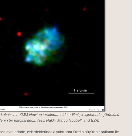
kalıntısının XMM-Newton tarafından elde edilmiş x-ışınlarında görüntüsü
enin bir parçası değil) (Telif Hakkı: Marco Iacobelli and ESA)
son evrelerinde, çekirdeklerindeki yakıtlarını tüketip büyük bir patlama ile