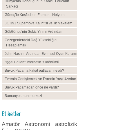
Dünya’nın Döndüğünün Kanıtı : Foucault
Sarkacı
Güneş’te Keşfedilen Element: Helyum!
3C 391 Süpernova Kalıntısı ve İlk Makalem
GökGünce'nin Sekiz Yılının Ardından
Gezegenlerdeki Dağ Yüksekliğini
Hesaplamak
John Nash’in Ardından Evrimsel Oyun Kuramı
"İşgal Edilen" İnternetin Yıldönümü
Büyük Patlama!Fakat patlayan neydi?
Evrenin Genişlemesi ve Evrenin Yaşı Üzerine
Büyük Patlamadan önce ne vardı?
Samanyolunun merkezi
Etiketler
Amatör Astronomi
astrofizik