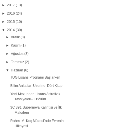
►
2017
(13)
►
2016
(24)
►
2015
(10)
▼
2014
(30)
►
Aralık
(8)
►
Kasım
(1)
►
Ağustos
(3)
►
Temmuz
(2)
▼
Haziran
(6)
TUG Lisans Programı Başlarken
Bilim Anlatıları Üzerine: Dört Kitap
Yeni Mezundan Lisans Astrofizik
Tavsiyeleri–1.Bölüm
3C 391 Süpernova Kalıntısı ve İlk
Makalem
Rahmi M. Koç Müzesi’nde Evrenin
Hikayesi