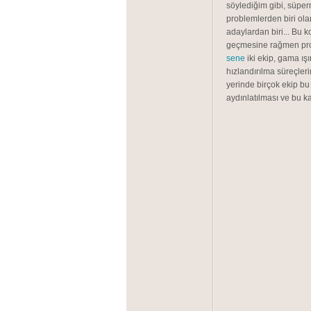
söylediğim gibi, süpern
problemlerden biri ol
adaylardan biri... Bu
geçmesine rağmen probl
sene
iki ekip, gama ış
hızlandırılma süreçleri
yerinde birçok ekip b
aydınlatılması ve bu k