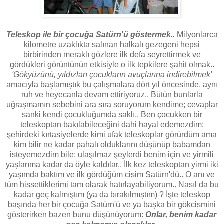
Teleskop ile bir çocuğa Satürn'ü göstermek..
Milyonlarca
kilometre uzaklıkta salınan halkalı gezegeni hepsi
birbirinden meraklı gözlere ilk defa seyrettirmek ve
gördükleri görüntünün etkisiyle o ilk tepkilere şahit olmak..
'Gökyüzünü, yıldızları çocukların avuçlarına indirebilmek'
amacıyla başlamıştık bu çalışmalara dört yıl öncesinde, aynı
ruh ve heyecanla devam ettiriyoruz.. Bütün bunlarla
uğraşmamın sebebini ara sıra soruyorum kendime; cevaplar
sanki kendi çocukluğumda saklı.. Ben çocukken bir
teleskoptan bakılabileceğini dahi hayal edemezdim;
şehirdeki kırtasiyelerde kimi ufak teleskoplar görürdüm ama
kim bilir ne kadar pahalı olduklarını düşünüp babamdan
isteyemezdim bile; ulaşılmaz şeylerdi benim için ve yirmili
yaşlarıma kadar da öyle kaldılar.. İlk kez teleskoptan yirmi iki
yaşımda baktım ve ilk gördüğüm cisim Satürn'dü.. O anı ve
tüm hissettiklerimi tam olarak hatırlayabiliyorum.. Nasıl da bu
kadar geç kalmıştım (ya da bırakılmıştım) ? İşte teleskop
başında her bir çocuğa Satürn'ü ve ya başka bir gökcismini
gösterirken bazen bunu düşünüyorum:
Onlar, benim kadar