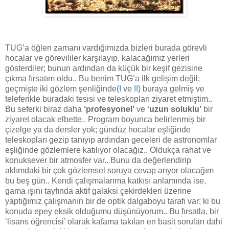
TUG’a öğlen zamanı vardığımızda bizleri burada görevli
hocalar ve görevililer karşılayıp, kalacağımız yerleri
gösterdiler; bunun ardından da küçük bir keşif gezisine
çıkma fırsatım oldu.. Bu benim TUG’a ilk gelişim değil;
geçmişte iki gözlem şenliğinde(
I
ve
II
) buraya gelmiş ve
teleferikle buradaki tesisi ve teleskopları ziyaret etmiştim..
Bu seferki biraz daha
‘profesyonel’
ve
‘uzun soluklu’
bir
ziyaret olacak elbette.. Program boyunca belirlenmiş bir
çizelge ya da dersler yok; gündüz hocalar eşliğinde
teleskopları gezip tanıyıp ardından geceleri de astronomlar
eşliğinde gözlemlere katılıyor olacağız.. Oldukça rahat ve
konuksever bir atmosfer var.. Bunu da değerlendirip
aklımdaki bir çok gözlemsel soruya cevap arıyor olacağım
bu beş gün.. Kendi çalışmalarıma katkısı anlamında ise,
gama ışını tayfında aktif galaksi çekirdekleri üzerine
yaptığımız çalışmanın bir de optik dalgaboyu tarafı var; ki bu
konuda epey eksik olduğumu düşünüyorum.. Bu fırsatla, bir
‘lisans öğrencisi’ olarak kafama takılan en basit soruları dahi