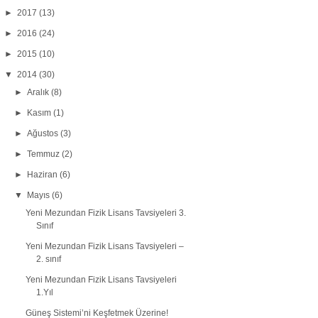
►
2017
(13)
►
2016
(24)
►
2015
(10)
▼
2014
(30)
►
Aralık
(8)
►
Kasım
(1)
►
Ağustos
(3)
►
Temmuz
(2)
►
Haziran
(6)
▼
Mayıs
(6)
Yeni Mezundan Fizik Lisans Tavsiyeleri 3.
Sınıf
Yeni Mezundan Fizik Lisans Tavsiyeleri –
2. sınıf
Yeni Mezundan Fizik Lisans Tavsiyeleri
1.Yıl
Güneş Sistemi’ni Keşfetmek Üzerine!