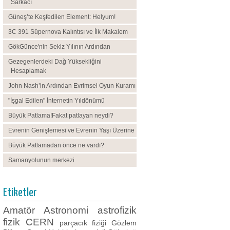
Sarkacı
Güneş’te Keşfedilen Element: Helyum!
3C 391 Süpernova Kalıntısı ve İlk Makalem
GökGünce'nin Sekiz Yılının Ardından
Gezegenlerdeki Dağ Yüksekliğini
Hesaplamak
John Nash’in Ardından Evrimsel Oyun Kuramı
"İşgal Edilen" İnternetin Yıldönümü
Büyük Patlama!Fakat patlayan neydi?
Evrenin Genişlemesi ve Evrenin Yaşı Üzerine
Büyük Patlamadan önce ne vardı?
Samanyolunun merkezi
Etiketler
Amatör Astronomi
astrofizik
fizik
CERN
parçacık fiziği
Gözlem