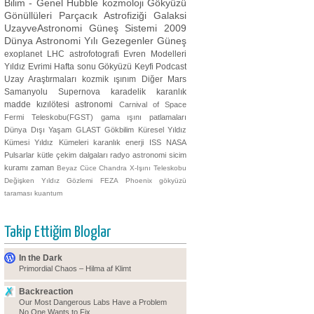
Bilim - Genel
Hubble
kozmoloji
Gökyüzü
Gönüllüleri
Parçacık Astrofiziği
Galaksi
UzayveAstronomi
Güneş Sistemi
2009
Dünya Astronomi Yılı
Gezegenler
Güneş
exoplanet
LHC
astrofotografi
Evren Modelleri
Yıldız Evrimi
Hafta sonu Gökyüzü Keyfi
Podcast
Uzay Araştırmaları
kozmik ışınım
Diğer
Mars
Samanyolu
Supernova
karadelik
karanlık
madde
kızılötesi astronomi
Carnival of Space
Fermi Teleskobu(FGST)
gama ışını patlamaları
Dünya Dışı Yaşam
GLAST
Gökbilim
Küresel Yıldız
Kümesi
Yıldız Kümeleri
karanlık enerji
ISS
NASA
Pulsarlar
kütle çekim dalgaları
radyo astronomi
sicim
kuramı
zaman
Beyaz Cüce
Chandra X-Işını Teleskobu
Değişken Yıldız Gözlemi
FEZA
Phoenix
gökyüzü
taraması
kuantum
Takip Ettiğim Bloglar
In the Dark
Primordial Chaos – Hilma af Klimt
Backreaction
Our Most Dangerous Labs Have a Problem
No One Wants to Fix