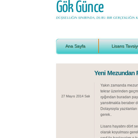
Gök Günce
DÜŞSELLIĞIN SINIRINDA, DURU BIR GERÇEKLIĞIN KI
Ana Sayfa
Lisans Tavsiy
Yeni Mezundan Fi
Yakın zamanda mezuniy
tekrar üzerinden geç
27 Mayıs 2014 Salı
ışığından buradan pay
yansıtmakla beraber d
Dolayısıyla yazılanlar
gerek..
Lisans hayatını dört sen
olarak koyulması gerek