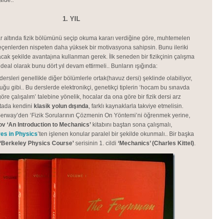
alde..
1. YIL
ar altında fizik bölümünü seçip okuma kararı verdiğine göre, muhtemelen
 seçenlerden nispeten daha yüksek bir motivasyona sahipsin. Bunu ileriki
cak şekilde avantajına kullanman gerek. İlk seneden bir fizikçinin çalışma
eal olarak bunu dört yıl devam ettirmeli.. Bunların ışığında:
ik dersleri genellikle diğer bölümlerle ortak(havuz dersi) şeklinde olabiliyor,
ğu gibi.. Bu derslerde elektronikçi, genetikçi tiplerin ‘hocam bu sınavda
öre çalışalım’ talebine yönelik, hocalar da ona göre bir fizik dersi arz
ktada kendini
klasik yolun dışında
, farklı kaynaklarla takviye etmelisin.
erway’den ‘Fizik Sorularının Çözmenin On Yöntemi’ni öğrenmek yerine,
v ‘An Introduction to Mechanics’
kitabını baştan sona çalışmalı,
es in Physics
’ten işlenen konular paralel bir şekilde okunmalı.. Bir başka
‘Berkeley Physics Course’
serisinin 1. cildi
‘Mechanics’ (Charles Kittel)
.