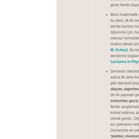
gene ilerde baş
İkinci matematik 
bu ders, ilk iki 
derste bunları m
öğrencisi için, 
olamaz herhalde;
motive etmek içi
M. Schey)
. Bu k
derslerin) başta
Lectures in Phys
Derslerin ötesin
adına ilk sene ke
gibi standart pro
olayını, algorit
de ilk yapman ge
sistemine geçi
İlerde araştırma
komut satırına, 
olmak gerek.. Di
acı çekmene ned
Donanıma en yakın
‘pointer, memory