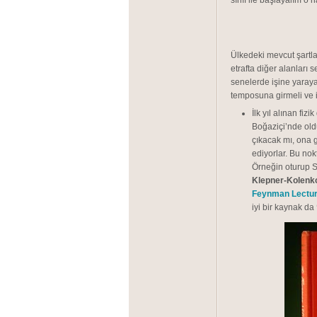
sınıf ile başlayalım o h
Ülkedeki mevcut şartl
etrafta diğer alanları
senelerde işine yaraya
temposuna girmeli ve id
İlk yıl alınan fiz
Boğaziçi’nde oldu
çıkacak mı, ona g
ediyorlar. Bu no
Örneğin oturup S
Klepner-Kolenko
Feynman Lectur
iyi bir kaynak da