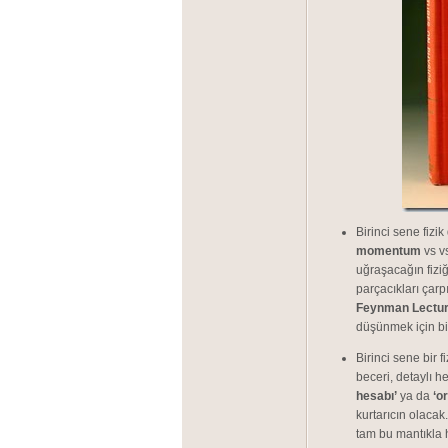
Birinci sene fizik
momentum
vs vs
uğraşacağın fiziğ
parçacıkları çarp
Feynman Lectures
düşünmek için bire
Birinci sene bir 
beceri, detaylı
hesabı’
ya da
‘or
kurtarıcın olacak
tam bu mantıkla h