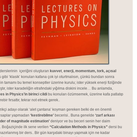
 derslerinin içeriğini oluşturan
kuvvet
,
enerji,
momentum, tork, açısal
 gibi ‘klasik’ konuları kafana çok iyi oturtmalısın, çünkü bundan sonra
in tamamı bu temel konseptler üzerine kurulu; ister yüksek enerji fiziğinde
ıştır, ister karadeliğin etrafındaki yığılma diskini incele… Bu anlamda,
 in Physics’in birinci cildi
bu konuları özümsemek, üzerine kafa patlatıp
bir fırsattır, tekrar not etmek gerek..
fizikçi adayı olarak ‘alet çantana’ koyman gereken belki de en önemli
 hesaplar yapmadan
‘kestirebilme’
becerisi.. Buna genelde
‘zarf arkası
der of magnitude estimation’
deniyor ve bu beceri senin her daim
.. Boğaziçinde ilk sene verilen
“Calculation Methods in Physics”
dersi bu
azırlanmış bir ders.. Bir gün karşıdaki binayı yapmak için ne kadar