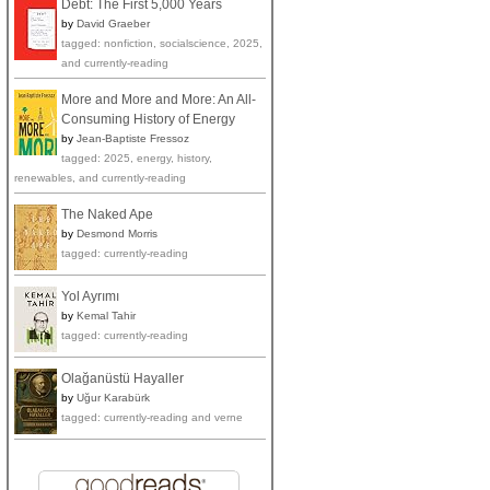
Debt: The First 5,000 Years
by
David Graeber
tagged: nonfiction, socialscience, 2025,
and currently-reading
More and More and More: An All-
Consuming History of Energy
by
Jean-Baptiste Fressoz
tagged: 2025, energy, history,
renewables, and currently-reading
The Naked Ape
by
Desmond Morris
tagged: currently-reading
Yol Ayrımı
by
Kemal Tahir
tagged: currently-reading
Olağanüstü Hayaller
by
Uğur Karabürk
tagged: currently-reading and verne