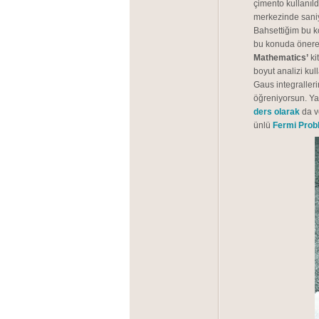
çimento kullanıld
merkezinde sani
Bahsettiğim bu 
bu konuda önere
Mathematics’
ki
boyut analizi ku
Gaus integralleri
öğreniyorsun. Ya
ders
olarak
da v
ünlü
Fermi Prob