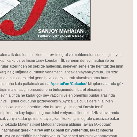
atematik derslerinin ilkinde türev, integral ve muhtemelen seriler işleniyor;
ktör kalkülüs ve kısmi türev konuları.. İlk senenin deneyimsizliği ile bu
rular’ üzerinden bir şekilde halledilip, ilerleyen senelerde her fizik dersinin
karşına çıktığında durumun vehametini ancak anlayabiliyorsun.. Bir fizik
, matematik derslerini gene havuz dersi olarak alacaksın ama bunun
raz daha kafa patlatmak adına
Apostol’un ‘Calculus’
kitaplarına arada göz
diğin matematiğin prosedürlerin birleşiminden ibaret olmadığını,
eyin altında ne kadar çok şey yattığını ve en önemlisi bunlar arasında
ar ve ilişkiler olduğunu gözleyeceksin. Ayrıca Calculus dersini alırken
na dikkat etmeni öneririm, zira bu konuyu ‘integral türevin tersi’
nip kenara koyduğunda, garantisini veriyorum ilerideki fizik sınavlarında
cak yarıya kadar getirip, ortaya çıkan ‘korkunç’ integrale çaresizce bakar
bu noktada Matematiksel Metodlar dersini aldığım Taylan (Akdoğan)
 hatırlatmak gerek:
‘Türev almak basit bir yöntemdir, fakat integral
ır’
. Ayrıca gördüğün her fonksiyonun Taylor seri açılımını yapamıyorsan