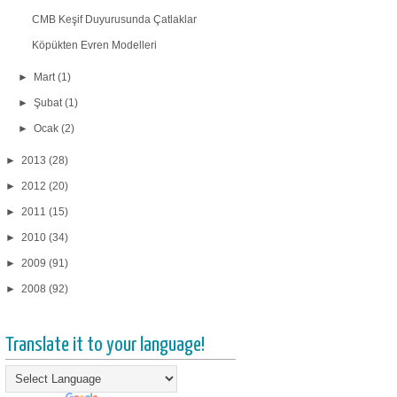
CMB Keşif Duyurusunda Çatlaklar
Köpükten Evren Modelleri
►
Mart
(1)
►
Şubat
(1)
►
Ocak
(2)
►
2013
(28)
►
2012
(20)
►
2011
(15)
►
2010
(34)
►
2009
(91)
►
2008
(92)
Translate it to your language!