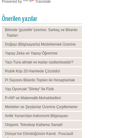
Powered by
Translate
Önerilen yazılar
Bilimde 'güzellik' üzerine: Sarkaç ve Bilardo
Topları
Doğayı (Bilgisayarla) Modellemek Üzerine
Yapay Zeka ve Yapay Öğrenme
Yazı-Tura atmak ne kadar rastlantısaldır?
Rubik Küp 20 Hamlede Çözüldü!
Pi Sayısını Bilardo Topları ile Hesaplamak
Yay Oyuncak "Slinky" ile Fizik
P=NP ve Matematik Muhabbetleri
Melekler ve Şeytanlar Üzerine Çeşitlemeler
Antik Yunan'dan Astronomi Bilgisayarı
Origami: Teleskop Katlama Sanatı!
Dünya’nın Döndüğünün Kanıtı : Foucault