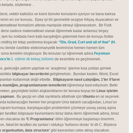
ın belada, söylemesi…
dersi, vektör kalkülüs ve kısmi türevler konularını içeriyor ve bana kalırsa
senenin en zor konusu.. Epey iyi bir geometrik sezgiye ihtiyaç duyacaksın ve
atematiksel formalizm altında manipüle etmeyi öğreneceksin.. Bir Fizik
bu dersi sadece matematiksel olarak öğrenmek kadar anlamsız birşey
 tam bu noktada hem kafa karışıklığını gidermek hem de konuyu fizikle
n müthiş bir kitap yardımına koşacak:
“Div, Grad, Curl and all of that” (H.
onu ileride özellikle elekromanyetik teorinin(ve hemen hemen tüm
n sona temelini oluşturuyor. Bu konuları iyi öğrenmek adına
Feynman
ics’in
2. cldinin ilk birkaç bölümü
de kesinlikle es geçilmemeli..
de, geleceğe yatırım yapmak ve ‘araştırma’ işlerine kısa yoldan girmek
sinlikle
bilgisayar becerilerini
geliştimelisin.. Bundan kastım, Word, Excel
gramları kullanmak değil elbette..
Bilgisayarın nasıl çalıştığını, 1’ler 0’ların
ma mantığını, programlamanın temellerini
öğrenmeyi kast ediyorum. Belki
reken, geçmişteki bütün alışkanlıklarını bir kenara koyup bir
Linux işletim
ş yapman
.. Bu geçişi en ufak sıyrıklarla atlatmak için
Ubuntu
en iyi seçenek.
larda kullanacağın hemen her program Unix tabanlı oacağından, Linux’un
program kurmaya, karşılaşacağın problemleri çözmeye yavaş yavaş aşina
ğer taraftan bilgisayar kavramlarını biraz daha derin öğrenmek adına, biraz
en olacaksa da
‘C Programlama’
dilini öğrenmeye başlamayı öneririm..
, fakat bir taraftan da syntax’ı oldukça ‘kullanıcı-dostu’ bi dil C. Böylece
 organisation, data structure’
gibi kavramları cebe atmış olacaksın.