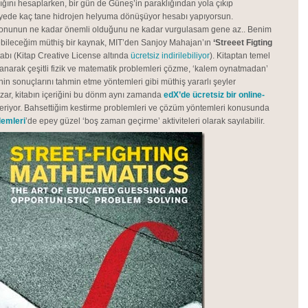
ığını hesaplarken, bir gün de Güneş’in paraklığından yola çıkıp
yede kaç tane hidrojen helyuma dönüşüyor hesabı yapıyorsun.
konunun ne kadar önemli olduğunu ne kadar vurgulasam gene az.. Benim
bileceğim müthiş bir kaynak, MIT’den Sanjoy Mahajan’ın
‘Streeet Figting
tabı (Kitap Creative License altında
ücretsiz indirilebiliyor
). Kitaptan temel
llanarak çeşitli fizik ve matematik problemleri çözme, ‘kalem oynatmadan’
nin sonuçlarını tahmin etme yöntemleri gibi müthiş yararlı şeyler
zar, kitabın içeriğini bu dönm aynı zamanda
edX’de ücretsiz bir online-
eriyor. Bahsettiğim kestirme problemleri ve çözüm yöntemleri konusunda
lemleri
’de epey güzel ‘boş zaman geçirme’ aktiviteleri olarak sayılabilir.