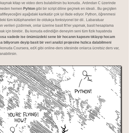
k kaynak kitap ve video ders bulabilirsin bu konuda.. Ardından C üzerinde
 etmeden hemen
Pyhton
gibi bir script diline geçmek en ideali.. Bu geçişten
fifleyeceğini aşağıdaki karikatür çok iyi ifade ediyor. Python, öğrenmesi
deki tüm kütüphaneleri ile oldukça fonksiyonel bir dil.. Labaratuar
ın verileri çizdirmek, onlar üzerine basit fit’ler yapmak, basit hesaplama
ak için birebir.. Bu konuda edindiğin deneyim seni tüm fizik hayatında
kısa vadede ise önümüzdeki sene bir hocanın kapısını tıklayıp hocam
biliyorum deyip basit bir veri analizi projesine hızlıca dalabilmeni
u konuda Coursera, edX gibi online-ders sitesinde onlarca ücretsiz ders var,
nabilirsin.