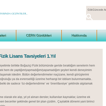
YISINDA GEZINTILER...
eleri
CERN Günlükleri
Hakkımda
zik Lisans Tavsiyeleri 1.Yıl
etimle birlikte Boğaziçi Fizik bölümünde geride bıraktığım senelerin hem
mek hem de yaptığım/yapmadığım/yapamadığım şeyleri kendi deneyimim
laşamak istedim. Bütün değerlendirmeler naçizane, kendi görüşlerimi
oğruluğu ya da evrenselliği üzerine herhangi bir iddiam bulunmamakta..
ı belki de sadece ‘öz-değerlendirme’ ve ‘öneri/tavsiye’ şeklinde algılamak
e olarak ele alıp, yıl yıl alınan dersler, kullanılan kaynaklar, üzerine ek
en beceriler şeklinde genel bir plan çizdim.. Çaylaklık dönemi yani birinci