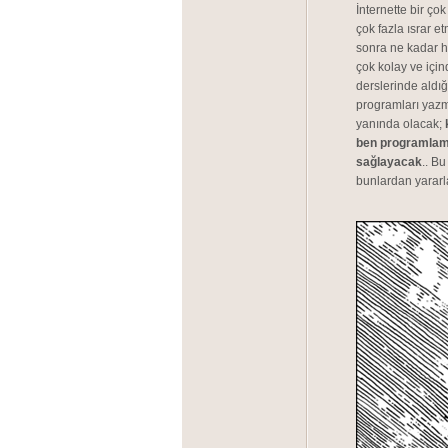
İnternette bir ço
çok fazla ısrar
sonra ne kadar ha
çok kolay ve için
derslerinde aldığ
programları yazm
yanında olacak;
ben programlama 
sağlayacak
.. B
bunlardan yararla