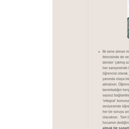
İlk sene alınan m
ikincisinde de ve
dersler ‘çıkmış so
her saniyesinde 
öğrencisi olarak
yanında olaya bi
atmalısın. Öğren
tanımladığın herş
sayısız bağlantıl
‘integral’ konusu
seviyesinde öğre
her bir soruyu an
olacaksın.. Tam 
hocamın dediğini
almak bir sanatt