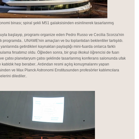
onomi binası; spiral şekli M51 galaksisinden esinlinerek tasarlanmış
uruyla başlayıp, programı organize eden Pedro Russo ve Cecilia Scorza'nin
dı programda.. UNAWE'nin amaçları ve bu toplantıdan beklentiler tartışıldı.
 yanlarında getirdikleri kaynakları paylaştığı mini-fuarda onlarca farklı
lama fırsatımız oldu. Öğleden sonra, bir grup ilkokul öğrencisi de fuarı
ar ve çatısı planetaryum çatısı şeklinde tasarlanmış konferans salonunda ufak
e katıldık hep beraber.. Ardından resmi açılış konuşmalarını yapan
sinden ve Max Planck Astronomi Enstitusunden profesörler katılımcılara
lerini dilediler..