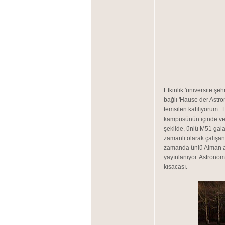
Etkinlik 'üniversite ş
bağlı 'Hause der Astr
temsilen katılıyorum.. 
kampüsünün içinde ve m
şekilde, ünlü M51 gala
zamanlı olarak çalışan
zamanda ünlü Alman am
yayınlanıyor. Astronom
kısacası.