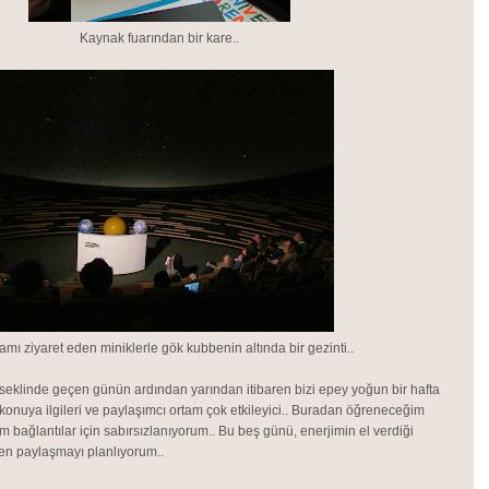
Kaynak fuarından bir kare..
amı ziyaret eden miniklerle gök kubbenin altında bir gezinti..
seklinde geçen günün ardından yarından itibaren bizi epey yoğun bir hafta
n konuya ilgileri ve paylaşımcı ortam çok etkileyici.. Buradan öğreneceğim
m bağlantılar için sabırsızlanıyorum.. Bu beş günü, enerjimin el verdiği
n paylaşmayı planlıyorum..