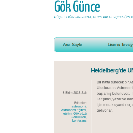
Gök Günce
DÜŞSELLIĞIN SINIRINDA, DURU BIR GERÇEKLIĞIN KI
Ana Sayfa
Lisans Tavsiy
Heidelberg'de UN
Bir hafta sürecek bir 
Uluslararası Astronom
8 Ekim 2013 Salı
başlamış bulunuyor.. T
iletişimci, yazar ve da
Etiketler:
için merak uyandırıcı, e
astronomi
,
Astronomi Eğitimi
,
geliyorlar.
eğitim
,
Gökyüzü
Gönüllüleri
,
konferans