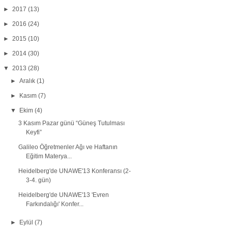
►
2017
(13)
►
2016
(24)
►
2015
(10)
►
2014
(30)
▼
2013
(28)
►
Aralık
(1)
►
Kasım
(7)
▼
Ekim
(4)
3 Kasım Pazar günü “Güneş Tutulması
Keyfi”
Galileo Öğretmenler Ağı ve Haftanın
Eğitim Materya...
Heidelberg'de UNAWE'13 Konferansı (2-
3-4. gün)
Heidelberg'de UNAWE'13 'Evren
Farkındalığı' Konfer...
►
Eylül
(7)