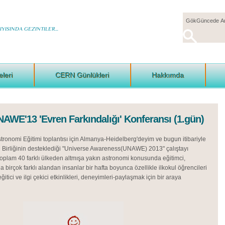
YISINDA GEZINTILER...
eleri
CERN Günlükleri
Hakkımda
AWE'13 'Evren Farkındalığı' Konferansı (1.gün)
Astronomi Eğitimi toplantısı için Almanya-Heidelberg'deyim ve bugun itibariyle
i Birliğinin desteklediği "Universe Awareness(UNAWE) 2013" çalıştayı
oplam 40 farklı ülkeden altmışa yakın astronomi konusunda eğitimci,
ha birçok farklı alandan insanlar bir hafta boyunca özellikle ilkokul öğrencileri
ğitici ve ilgi çekici etkinlikleri, deneyimleri-paylaşmak için bir araya