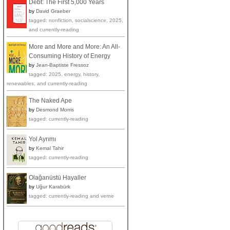
Debt: The First 5,000 Years
by
David Graeber
tagged: nonfiction, socialscience, 2025,
and currently-reading
More and More and More: An All-
Consuming History of Energy
by
Jean-Baptiste Fressoz
tagged: 2025, energy, history,
renewables, and currently-reading
The Naked Ape
by
Desmond Morris
tagged: currently-reading
Yol Ayrımı
by
Kemal Tahir
tagged: currently-reading
Olağanüstü Hayaller
by
Uğur Karabürk
tagged: currently-reading and verne