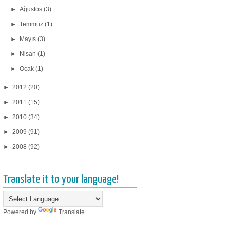
►
Ağustos
(3)
►
Temmuz
(1)
►
Mayıs
(3)
►
Nisan
(1)
►
Ocak
(1)
►
2012
(20)
►
2011
(15)
►
2010
(34)
►
2009
(91)
►
2008
(92)
Translate it to your language!
Powered by
Translate