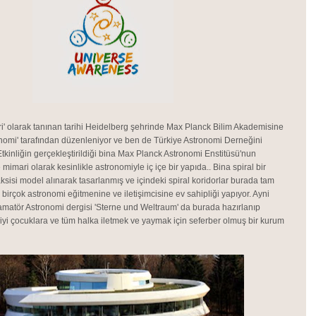
ehri' olarak tanınan tarihi Heidelberg şehrinde Max Planck Bilim Akademisine
onomi' tarafından düzenleniyor ve ben de Türkiye Astronomi Derneğini
Etkinliğin gerçekleştirildiği bina Max Planck Astronomi Enstitüsü'nun
imari olarak kesinlikle astronomiyle iç içe bir yapıda.. Bina spiral bir
ksisi model alınarak tasarlanmış ve içindeki spiral koridorlar burada tam
 birçok astronomi eğitmenine ve iletişimcisine ev sahipliği yapıyor. Ayni
atör Astronomi dergisi 'Sterne und Weltraum' da burada hazırlanıp
iyi çocuklara ve tüm halka iletmek ve yaymak için seferber olmuş bir kurum