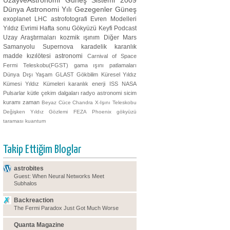
UzayveAstronomi
Güneş Sistemi
2009
Dünya Astronomi Yılı
Gezegenler
Güneş
exoplanet
LHC
astrofotografi
Evren Modelleri
Yıldız Evrimi
Hafta sonu Gökyüzü Keyfi
Podcast
Uzay Araştırmaları
kozmik ışınım
Diğer
Mars
Samanyolu
Supernova
karadelik
karanlık
madde
kızılötesi astronomi
Carnival of Space
Fermi Teleskobu(FGST)
gama ışını patlamaları
Dünya Dışı Yaşam
GLAST
Gökbilim
Küresel Yıldız
Kümesi
Yıldız Kümeleri
karanlık enerji
ISS
NASA
Pulsarlar
kütle çekim dalgaları
radyo astronomi
sicim
kuramı
zaman
Beyaz Cüce
Chandra X-Işını Teleskobu
Değişken Yıldız Gözlemi
FEZA
Phoenix
gökyüzü
taraması
kuantum
Takip Ettiğim Bloglar
astrobites
Guest: When Neural Networks Meet
Subhalos
Backreaction
The Fermi Paradox Just Got Much Worse
Quanta Magazine