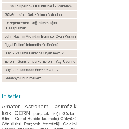
3C 391 Süpernova Kalıntısı ve İlk Makalem
GökGünce'nin Sekiz Yılının Ardından
Gezegenlerdeki Dağ Yüksekliğini
Hesaplamak
John Nash’in Ardından Evrimsel Oyun Kuramı
"İşgal Edilen" İnternetin Yıldönümü
Büyük Patlama!Fakat patlayan neydi?
Evrenin Genişlemesi ve Evrenin Yaşı Üzerine
Büyük Patlamadan önce ne vardı?
Samanyolunun merkezi
Etiketler
Amatör Astronomi
astrofizik
fizik
CERN
parçacık fiziği
Gözlem
Bilim - Genel
Hubble
kozmoloji
Gökyüzü
Gönüllüleri
Parçacık Astrofiziği
Galaksi