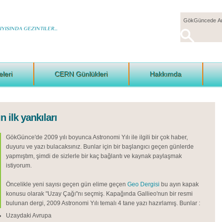
YISINDA GEZINTILER...
eleri
CERN Günlükleri
Hakkımda
n ilk yankıları
GökGünce'de 2009 yılı boyunca Astronomi Yılı ile ilgili bir çok haber,
duyuru ve yazı bulacaksınız. Bunlar için bir başlangıcı geçen günlerde
yapmıştım, şimdi de sizlerle bir kaç bağlantı ve kaynak paylaşmak
istiyorum.
Öncelikle yeni sayısı geçen gün elime geçen
Geo Dergisi
bu ayın kapak
konusu olarak "Uzay Çağı"nı seçmiş. Kapağında Gallieo'nun bir resmi
bulunan dergi, 2009 Astronomi Yılı temalı 4 tane yazı hazırlamış. Bunlar :
Uzaydaki Avrupa