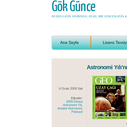
Gök Günce
DÜŞSELLIĞIN SINIRINDA, DURU BIR GERÇEKLIĞIN KI
Ana Sayfa
Lisans Tavsiy
Astronomi Yılı'nı
6 Ocak 2009 Salı
Etiketler:
2009 Dünya
Astronomi Yılı
,
Amatör Astronomi
,
Podcast