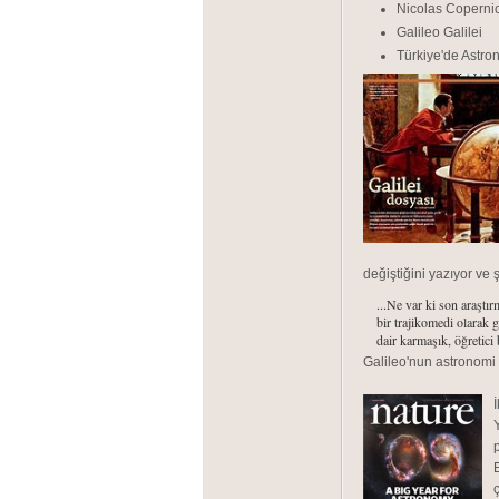
Nicolas Coperni
Galileo Galilei
Türkiye'de Astro
değiştiğini yazıyor ve ş
...Ne var ki son araştı
bir trajikomedi olarak g
dair karmaşık, öğretici
Galileo'nun astronomi 