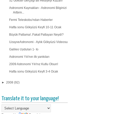
52 Göksel Gerçeği Bil Hediyeyi Kazan!
Astronomi Kaynakları - Astronomi Bilginizi
Arttırm...
Fermi Teleskobu'ndan Haberler
Hafta sonu Gökyüzü Keyfi 10-11 Ocak
Büyük Patlama!..Fakat Patlayan Neydi?
UzayveAstronomi - Aylık Gökyüzü Videosu
Galileo Uyduları 1- Io
Astronomi Yılı'nın ilk yankıları
2009 Astronomi Yılı'nız Kutlu Olsun!
Hafta sonu Gökyüzü Keyfi 3-4 Ocak
►
2008
(92)
Translate it to your language!