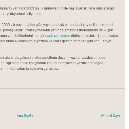
Bunların yanında 2009'un ilk günüyle birlikte başlayan iki tane uluslararası
projeyi duyurmak istiyorum:
: 2009 yılı boyunca her gün yayınlanacak bir podcast yayını ile astronomi
u paylaşılacak. Profesyonellerin yanında amatör astronomların da küçük
ayının yeni bölümlerini her gün
web sitesinden
dinleyebilirsiniz. Şu ana kadar
arasında ilk teleskopla gözlem ve Mars gezgin robotları gibi konular yer
mi alanında çalışan profesyonellerin düzenli yazılar yazdığı bir blog.
ndi ilgi alanları ve çalışmaları konusunda yazılar yazdıkları blogda
rinin dünyaları tanıtılmaya çalışılıyor.
r
Ana Sayfa
Önceki Kayıt