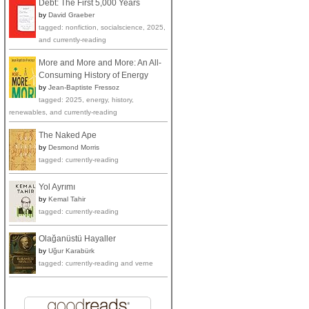
Debt: The First 5,000 Years
by
David Graeber
tagged: nonfiction, socialscience, 2025,
and currently-reading
More and More and More: An All-
Consuming History of Energy
by
Jean-Baptiste Fressoz
tagged: 2025, energy, history,
renewables, and currently-reading
The Naked Ape
by
Desmond Morris
tagged: currently-reading
Yol Ayrımı
by
Kemal Tahir
tagged: currently-reading
Olağanüstü Hayaller
by
Uğur Karabürk
tagged: currently-reading and verne