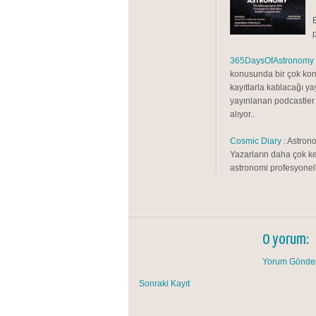
365DaysOfAstronomy
konusunda bir çok kon
kayıtlarla katılacağı y
yayınlanan podcastler 
alıyor..
Cosmic Diary
: Astrono
Yazarların daha çok ke
astronomi profesyonelle
0 yorum:
Yorum Gönde
Sonraki Kayıt