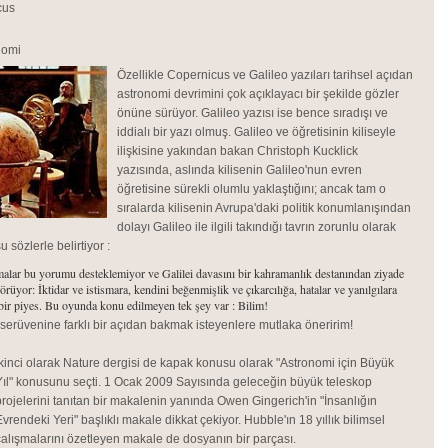
cus
nomi
Özellikle Copernicus ve Galileo yazıları tarihsel açıdan
astronomi devrimini çok açıklayacı bir şekilde gözler
önüne sürüyor. Galileo yazısı ise bence sıradışı ve
iddialı bir yazı olmuş. Galileo ve öğretisinin kiliseyle
ilişkisine yakından bakan Christoph Kucklick
yazısında, aslında kilisenin Galileo'nun evren
öğretisine sürekli olumlu yaklaştığını; ancak tam o
sıralarda kilisenin Avrupa'daki politik konumlanışından
dolayı Galileo ile ilgili takındığı tavrın zorunlu olarak
u sözlerle belirtiyor :
rmalar bu yorumu desteklemiyor ve Galilei davasını bir kahramanlık destanından ziyade
örüyor: İktidar ve istismara, kendini beğenmişlik ve çıkarcılığa, hatalar ve yanılgılara
 bir piyes. Bu oyunda konu edilmeyen tek şey var : Bilim!
serüvenine farklı bir açıdan bakmak isteyenlere mutlaka öneririm!
İkinci olarak Nature dergisi de kapak konusu olarak "Astronomi için Büyük
Yıl" konusunu seçti. 1 Ocak 2009 Sayısında geleceğin büyük teleskop
projelerini tanıtan bir makalenin yanında Owen Gingerich'in "İnsanlığın
Evrendeki Yeri" başlıklı makale dikkat çekiyor. Hubble'ın 18 yıllık bilimsel
çalışmalarını özetleyen makale de dosyanın bir parçası.