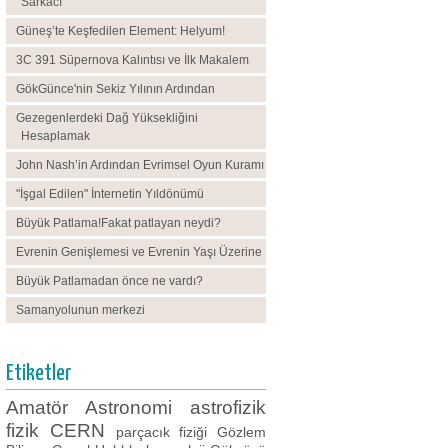
Sarkacı
Güneş’te Keşfedilen Element: Helyum!
3C 391 Süpernova Kalıntısı ve İlk Makalem
GökGünce'nin Sekiz Yılının Ardından
Gezegenlerdeki Dağ Yüksekliğini
Hesaplamak
John Nash’in Ardından Evrimsel Oyun Kuramı
"İşgal Edilen" İnternetin Yıldönümü
Büyük Patlama!Fakat patlayan neydi?
Evrenin Genişlemesi ve Evrenin Yaşı Üzerine
Büyük Patlamadan önce ne vardı?
Samanyolunun merkezi
Etiketler
Amatör Astronomi
astrofizik
fizik
CERN
parçacık fiziği
Gözlem