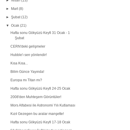
►
Nisan
(13)
►
Mart
(8)
►
Şubat
(12)
▼
Ocak
(21)
Hafta sonu Gökyüzü Keyfi 31 Ocak - 1
Şubat
CERN'deki gelişmeler
Hubble'ı sen yönlendir!
Kısa Kısa...
Bilim Günce Yayında!
Europa mı Titan mı?
Hafta sonu Gökyüzü Keyfi 24-25 Ocak
2008'den Muhteşem Görüntüler!
Mors Alfabesi ile Astronomi Yılı Kutlaması
Kızıl Gezegen bu aralar manşette!
Hafta sonu Gökyüzü Keyfi 17-18 Ocak