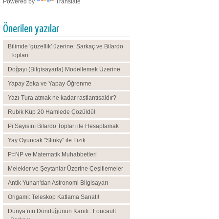
Powered by
Translate
Önerilen yazılar
Bilimde 'güzellik' üzerine: Sarkaç ve Bilardo
Topları
Doğayı (Bilgisayarla) Modellemek Üzerine
Yapay Zeka ve Yapay Öğrenme
Yazı-Tura atmak ne kadar rastlantısaldır?
Rubik Küp 20 Hamlede Çözüldü!
Pi Sayısını Bilardo Topları ile Hesaplamak
Yay Oyuncak "Slinky" ile Fizik
P=NP ve Matematik Muhabbetleri
Melekler ve Şeytanlar Üzerine Çeşitlemeler
Antik Yunan'dan Astronomi Bilgisayarı
Origami: Teleskop Katlama Sanatı!
Dünya’nın Döndüğünün Kanıtı : Foucault