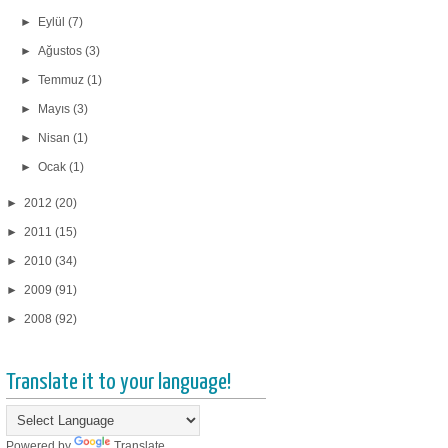
►
Eylül
(7)
►
Ağustos
(3)
►
Temmuz
(1)
►
Mayıs
(3)
►
Nisan
(1)
►
Ocak
(1)
►
2012
(20)
►
2011
(15)
►
2010
(34)
►
2009
(91)
►
2008
(92)
Translate it to your language!
Powered by
Translate