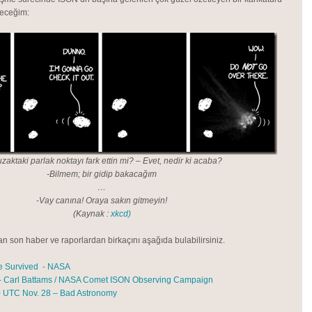
eceğim:
zaktaki parlak noktayı fark ettin mi? – Evet, nedir ki acaba?
-Bilmem; bir gidip bakacağım
…
-Vay canına! Oraya sakın gitmeyin!
(Kaynak :
xkcd)
an son haber ve raporlardan birkaçını aşağıda bulabilirsiniz.
 Survived - NASA
– Carl Battams / NASA Comet ISON Observing Campaign
0 UTC Nov. 28 – Bad Astronomy