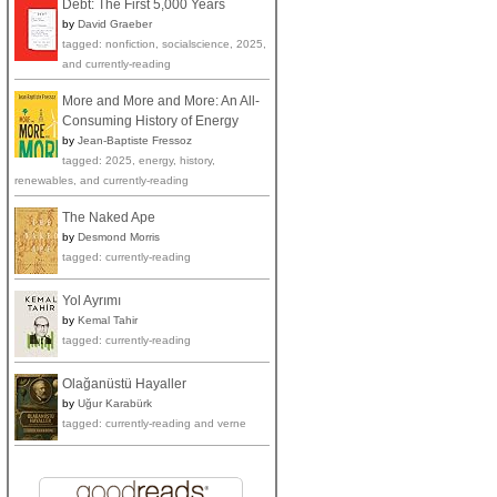
Debt: The First 5,000 Years
by
David Graeber
tagged: nonfiction, socialscience, 2025,
and currently-reading
More and More and More: An All-
Consuming History of Energy
by
Jean-Baptiste Fressoz
tagged: 2025, energy, history,
renewables, and currently-reading
The Naked Ape
by
Desmond Morris
tagged: currently-reading
Yol Ayrımı
by
Kemal Tahir
tagged: currently-reading
Olağanüstü Hayaller
by
Uğur Karabürk
tagged: currently-reading and verne