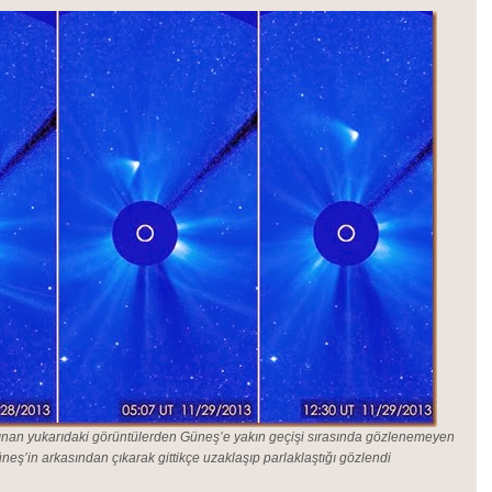
an yukarıdaki görüntülerden Güneş’e yakın geçişi sırasında gözlenemeyen
eş’in arkasından çıkarak gittikçe uzaklaşıp parlaklaştığı gözlendi