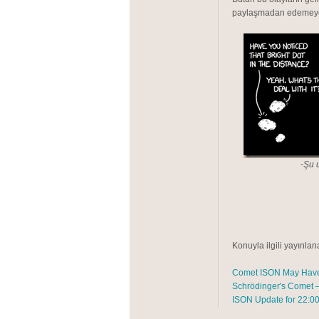
paylaşmadan edemey
-Şu u
Konuyla ilgili yayınlan
Comet ISON May Have
Schrödinger's Comet 
ISON Update for 22:0