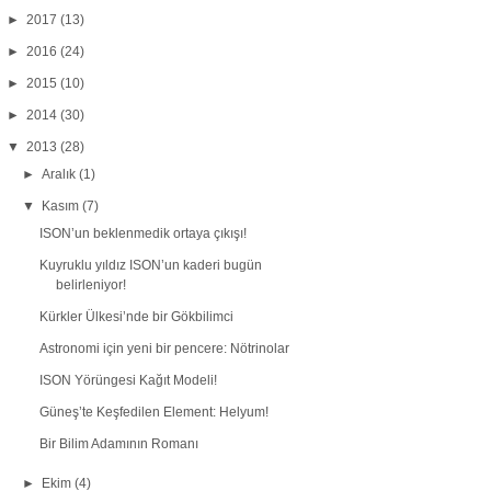
►
2017
(13)
►
2016
(24)
►
2015
(10)
►
2014
(30)
▼
2013
(28)
►
Aralık
(1)
▼
Kasım
(7)
ISON’un beklenmedik ortaya çıkışı!
Kuyruklu yıldız ISON’un kaderi bugün
belirleniyor!
Kürkler Ülkesi’nde bir Gökbilimci
Astronomi için yeni bir pencere: Nötrinolar
ISON Yörüngesi Kağıt Modeli!
Güneş’te Keşfedilen Element: Helyum!
Bir Bilim Adamının Romanı
►
Ekim
(4)