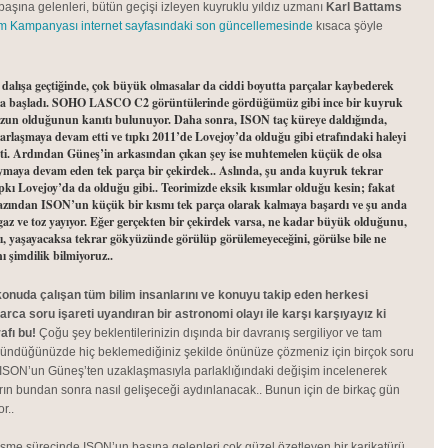
şına gelenleri, bütün geçişi izleyen kuyruklu yıldız uzmanı
Karl Battams
 Kampanyası internet sayfasındaki son güncellemesinde
kısaca şöyle
alışa geçtiğinde, çok büyük olmasalar da ciddi boyutta parçalar kaybederek
ya başladı. SOHO LASCO C2 görüntülerinde gördüğümüz gibi ince bir kuyruk
ozun olduğunun kanıtı bulunuyor. Daha sonra, ISON taç küreye daldığında,
rlaşmaya devam etti ve tıpkı 2011’de Lovejoy’da olduğu gibi etrafındaki haleyi
i. Ardından Güneş’in arkasından çıkan şey ise muhtemelen küçük de olsa
yaymaya devam eden tek parça bir çekirdek.. Aslında, şu anda kuyruk tekrar
pkı Lovejoy’da da olduğu gibi.. Teorimizde eksik kısımlar olduğu kesin; fakat
 azından ISON’un küçük bir kısmı tek parça olarak kalmaya başardı ve şu anda
 gaz ve toz yayıyor. Eğer gerçekten bir çekirdek varsa, ne kadar büyük olduğunu,
ı, yaşayacaksa tekrar gökyüzünde görülüp görülemeyeceğini, görülse bile ne
ı şimdilik bilmiyoruz..
onuda çalışan tüm bilim insanlarını ve konuyu takip eden herkesi
larca soru işareti uyandıran bir astronomi olayı ile karşı karşıyayız ki
afı bu!
Çoğu şey beklentilerinizin dışında bir davranış sergiliyor ve tam
şündüğünüzde hiç beklemediğiniz şekilde önünüze çözmeniz için birçok soru
, ISON’un Güneş’ten uzaklaşmasıyla parlaklığındaki değişim incelenerek
rın bundan sonra nasıl gelişeceği aydınlanacak.. Bunun için de birkaç gün
r..
işme sürecinde ISON’un başına gelenleri çok güzel özetleyen bir karikatürü