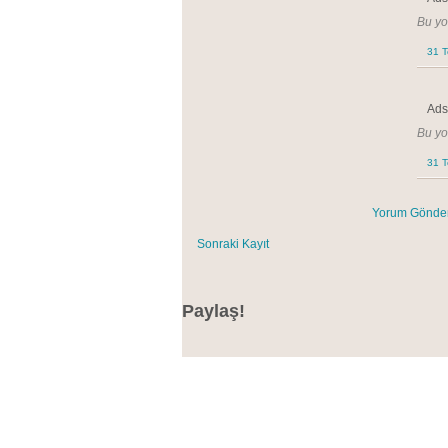
Bu yor
31 
Adsı
Bu yor
31 
Yorum Gönde
Sonraki Kayıt
Paylaş!