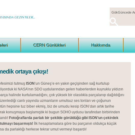
YISINDA GEZINTILER...
eleri
CERN Günlükleri
Hakkımda
edik ortaya çıkışı!
fesimizi tutmuş
ISON
’un Güneş’e en yakın geçişinden sağ kurtulup
liyorduk ki NASA’nın SDO uydularından gelen haberlerden kuyruklu yıldızın
arça halinde kurtulamadığını, çok yüksek bir olasılıkla parçalanıp dağıldığını
üzenlediği canlı yayında uzmanların umutsuz ses tonları ve çoğunun
ütün hepsine tuz biber ekmiş, biz de umudu kesip ISON’dan artık tarihe
larak konuşmaya başlamıştık ki bugun SOHO uydusu tarafından birbirinden
landı!
Fotoğraflarda parlak bir şekilde görüldüğü gibi ISON’un çekirdek
rtulmayı başarmıştı!
İlk hesaplamalara göre bu parçanın oldukça küçük
a da parlaklığı herkese tekrar umut vermeyi başardı!