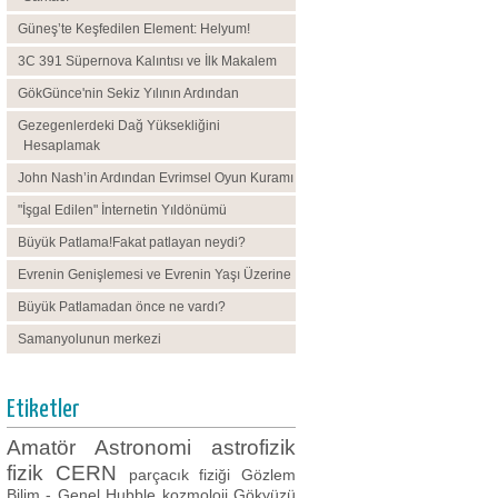
Güneş’te Keşfedilen Element: Helyum!
3C 391 Süpernova Kalıntısı ve İlk Makalem
GökGünce'nin Sekiz Yılının Ardından
Gezegenlerdeki Dağ Yüksekliğini
Hesaplamak
John Nash’in Ardından Evrimsel Oyun Kuramı
"İşgal Edilen" İnternetin Yıldönümü
Büyük Patlama!Fakat patlayan neydi?
Evrenin Genişlemesi ve Evrenin Yaşı Üzerine
Büyük Patlamadan önce ne vardı?
Samanyolunun merkezi
Etiketler
Amatör Astronomi
astrofizik
fizik
CERN
parçacık fiziği
Gözlem
Bilim - Genel
Hubble
kozmoloji
Gökyüzü