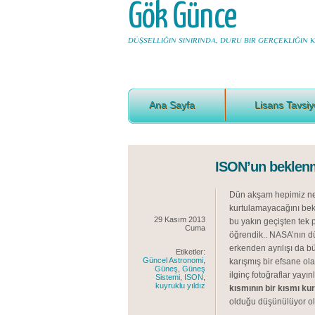
Gök Günce
DÜŞSELLIĞIN SINIRINDA, DURU BIR GERÇEKLIĞIN KI
Ana Sayfa
Lisans Tavsiy
ISON’un beklenm
Dün akşam hepimiz ne
kurtulamayacağını bek
29 Kasım 2013
bu yakın geçişten tek p
Cuma
öğrendik.. NASA’nın d
erkenden ayrılışı da b
Etiketler:
Güncel Astronomi
,
karışmış bir efsane o
Güneş
,
Güneş
ilginç fotoğraflar yayın
Sistemi
,
ISON
,
kuyruklu yıldız
kısmının bir kısmı ku
olduğu düşünülüyor ols