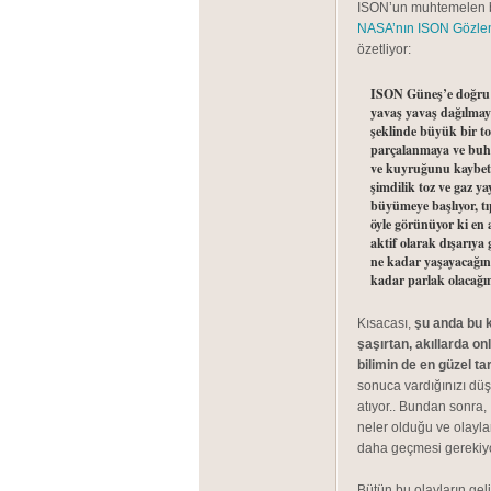
ISON’un muhtemelen ba
NASA’nın ISON Gözlem
özetliyor:
ISON Güneş’e doğru d
yavaş yavaş dağılma
şeklinde büyük bir t
parçalanmaya ve buha
ve kuyruğunu kaybett
şimdilik toz ve gaz 
büyümeye başlıyor, tı
öyle görünüyor ki en
aktif olarak dışarıya
ne kadar yaşayacağın
kadar parlak olacağın
Kısacası,
şu anda bu k
şaşırtan, akıllarda on
bilimin de en güzel tar
sonuca vardığınızı dü
atıyor.. Bundan sonra
neler olduğu ve olayla
daha geçmesi gerekiyo
Bütün bu olayların gel