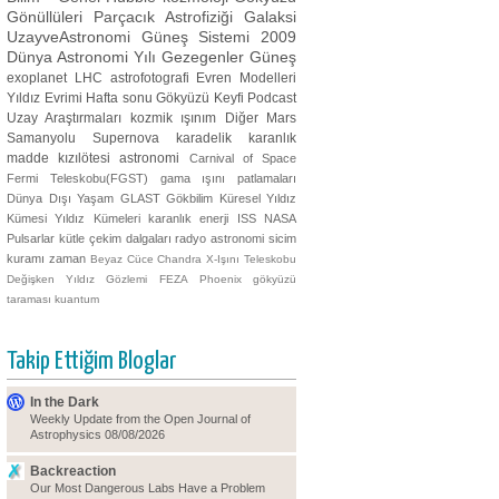
Gönüllüleri
Parçacık Astrofiziği
Galaksi
UzayveAstronomi
Güneş Sistemi
2009
Dünya Astronomi Yılı
Gezegenler
Güneş
exoplanet
LHC
astrofotografi
Evren Modelleri
Yıldız Evrimi
Hafta sonu Gökyüzü Keyfi
Podcast
Uzay Araştırmaları
kozmik ışınım
Diğer
Mars
Samanyolu
Supernova
karadelik
karanlık
madde
kızılötesi astronomi
Carnival of Space
Fermi Teleskobu(FGST)
gama ışını patlamaları
Dünya Dışı Yaşam
GLAST
Gökbilim
Küresel Yıldız
Kümesi
Yıldız Kümeleri
karanlık enerji
ISS
NASA
Pulsarlar
kütle çekim dalgaları
radyo astronomi
sicim
kuramı
zaman
Beyaz Cüce
Chandra X-Işını Teleskobu
Değişken Yıldız Gözlemi
FEZA
Phoenix
gökyüzü
taraması
kuantum
Takip Ettiğim Bloglar
In the Dark
Weekly Update from the Open Journal of
Astrophysics 08/08/2026
Backreaction
Our Most Dangerous Labs Have a Problem