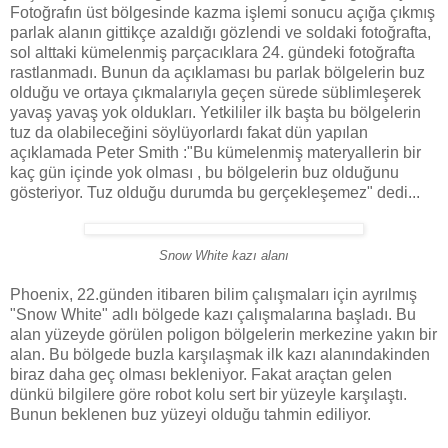
Fotoğrafın üst bölgesinde kazma işlemi sonucu açığa çıkmış
parlak alanın gittikçe azaldığı gözlendi ve soldaki fotoğrafta,
sol alttaki kümelenmiş parçacıklara 24. gündeki fotoğrafta
rastlanmadı. Bunun da açıklaması bu parlak bölgelerin buz
olduğu ve ortaya çıkmalarıyla geçen sürede süblimleşerek
yavaş yavaş yok oldukları. Yetkililer ilk başta bu bölgelerin
tuz da olabileceğini söylüyorlardı fakat dün yapılan
açıklamada Peter Smith :"Bu kümelenmiş materyallerin bir
kaç gün içinde yok olması , bu bölgelerin buz olduğunu
gösteriyor. Tuz olduğu durumda bu gerçekleşemez" dedi...
Snow White kazı alanı
Phoenix, 22.günden itibaren bilim çalışmaları için ayrılmış
"Snow White" adlı bölgede kazı çalışmalarına başladı. Bu
alan yüzeyde görülen poligon bölgelerin merkezine yakın bir
alan. Bu bölgede buzla karşılaşmak ilk kazı alanındakinden
biraz daha geç olması bekleniyor. Fakat araçtan gelen
dünkü bilgilere göre robot kolu sert bir yüzeyle karşılaştı.
Bunun beklenen buz yüzeyi olduğu tahmin ediliyor.